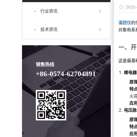
2025-
行业资讯
温控仪
的
对象和系
技术资讯
一、开
这是最基
销售热线
继电器
+86-0574-62704891
原
特
火
应
电压脉
原
特
应