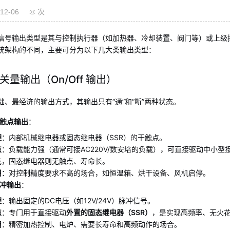
12-06
次
信号输出类型是其与控制执行器（如加热器、冷却装置、阀门等）或上级控
统架构的不同，主要可分为以下几大类输出类型：
关量输出（On/Off 输出）
础、最经济的输出方式，其输出只有“通”和“断”两种状态。
触点输出
：
理
：内部机械继电器或固态继电器（SSR）的干触点。
点
：负载能力强（通常可接AC220V/数安培的负载），可直接驱动中小
花，固态继电器则无触点、寿命长。
用
：对控制精度要求不高的场合，如恒温箱、烘干设备、风机启停。
冲输出
：
理
：输出固定的DC电压（如12V/24V）脉冲信号。
点
：专门用于直接驱动
外置的固态继电器（SSR）
，是实现高频率、无火
用
：精密加热控制、电炉、需要长寿命和高频动作的场合。