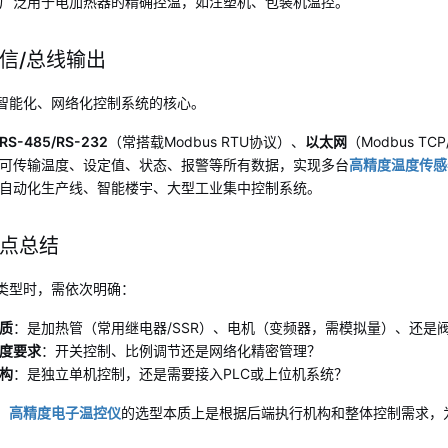
广泛用于电加热器的精确控温，如注塑机、包装机温控。
信/总线输出
智能化、网络化控制系统的核心。
RS-485/RS-232
（常搭载Modbus RTU协议）、
以太网
（Modbus TC
可传输温度、设定值、状态、报警等所有数据，实现多台
高精度温度传感
自动化生产线、智能楼宇、大型工业集中控制系统。
点总结
类型时，需依次明确：
质
：是加热管（常用继电器/SSR）、电机（变频器，需模拟量）、还是阀
度要求
：开关控制、比例调节还是网络化精密管理？
构
：是独立单机控制，还是需要接入PLC或上位机系统？
，
高精度电子温控仪
的选型本质上是根据后端执行机构和整体控制需求，为