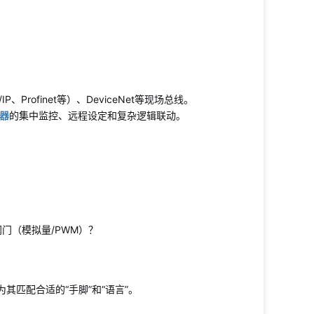
P/IP、Profinet等）、DeviceNet等现场总线。
器
的集中监控、远程设定和复杂逻辑联动。
门（模拟量/PWM）？
其匹配合适的“手脚”和“语言”。