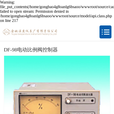
Warning:
file_put_contents(/home/gongbao4g8oanlg6bsaoo/wwwroot/source/cac
failed to open stream: Permission denied in
/home/gongbao4g8oanlg6bsaoo/wwwroot/source/model/api.class.php
on line 217
DF-98电动比例阀控制器