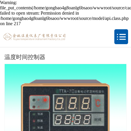
Warning:
file_put_contents(/home/gongbao4g8oanlg6bsaoo/wwwroot/source/cac
failed to open stream: Permission denied in
/home/gongbao4g8oanlg6bsaoo/wwwroot/source/model/api.class.php
on line 217
温度时间控制器