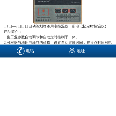
TT口—7口口口自动筹划峰谷用电控温仪（断电记忆定时控温仪）
产品简介：
1.集工业参数自动调节和自动定时控制于一体。
2.可根据当地用电峰谷的价格，设置自动避峰时间，在谷点时间对电
热水箱加热，或对工件作工艺热处理，
电话
地址
一般情况下几十天内即可收回投资。
3.断电数据记忆、计时精准、稳定性好。适用于电热水器，大型热处
理炉及电热蓄能装置配套，具 有极高的性能价格比。
主要技术参数：
1. 基本误差：≤±1.0%F.S+1d; ≤±0.5%F.S+1d二档
2. 调节方式：二位式、时间比例式或二位PID式
3. 控制点偏差：无
4. 峰谷时间设置：任意(24小时制)
5. 峰点插入运行：面板轻触键控制
6. 时钟方式：小时/分钟；实时时钟
7. 时间控制误差：≤5秒/天
8. 实时时间等参数断电记忆和运行时间:≥ 12小时(新内置电池)